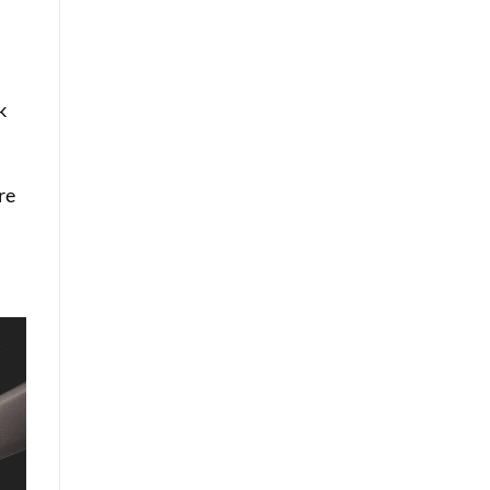
n
k
re