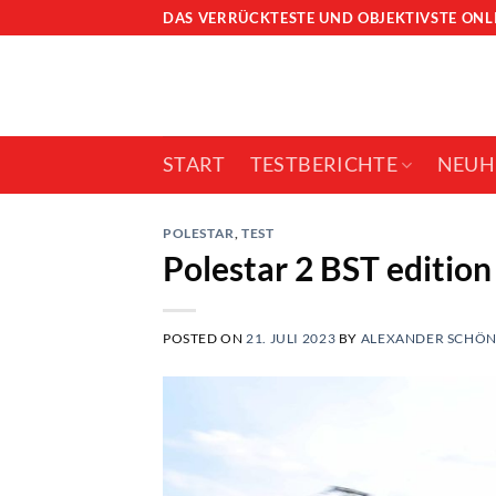
Skip
DAS VERRÜCKTESTE UND OBJEKTIVSTE ON
to
content
START
TESTBERICHTE
NEUH
POLESTAR
,
TEST
Polestar 2 BST edition
POSTED ON
21. JULI 2023
BY
ALEXANDER SCHÖ