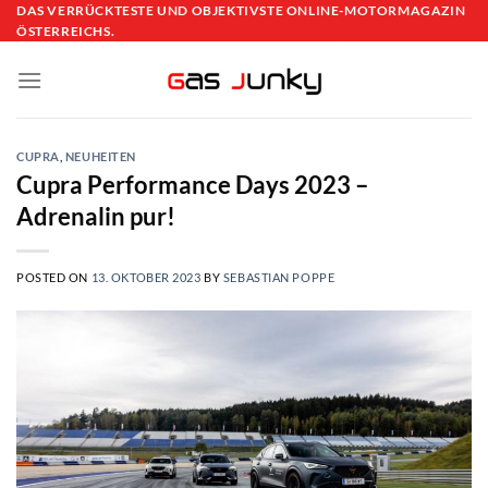
Skip
DAS VERRÜCKTESTE UND OBJEKTIVSTE ONLINE-MOTORMAGAZIN
ÖSTERREICHS.
to
content
CUPRA
,
NEUHEITEN
Cupra Performance Days 2023 –
Adrenalin pur!
POSTED ON
13. OKTOBER 2023
BY
SEBASTIAN POPPE