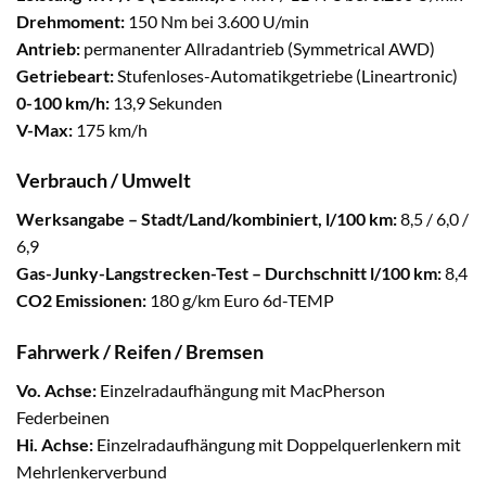
Drehmoment:
150 Nm bei 3.600 U/min
Antrieb:
permanenter Allradantrieb (Symmetrical AWD)
Getriebeart:
Stufenloses-Automatikgetriebe (Lineartronic)
0-100 km/h:
13,9 Sekunden
V-Max:
175 km/h
Verbrauch / Umwelt
Werksangabe – Stadt/Land/kombiniert, l/100 km:
8,5 / 6,0 /
6,9
Gas-Junky-Langstrecken-Test – Durchschnitt l/100 km:
8,4
CO2 Emissionen:
180 g/km Euro 6d-TEMP
Fahrwerk / Reifen / Bremsen
Vo. Achse:
Einzelradaufhängung mit MacPherson
Federbeinen
Hi. Achse:
Einzelradaufhängung mit Doppelquerlenkern mit
Mehrlenkerverbund