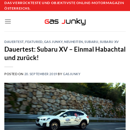
Skip
DAS VERRÜCKTESTE UND OBJEKTIVSTE ONLINE-MOTORMAGAZIN
ÖSTERREICHS.
to
content
DAUERTEST
,
FEATURED
,
GAS JUNKY
,
NEUHEITEN
,
SUBARU
,
SUBARU XV
Dauertest: Subaru XV – Einmal Habachtal
und zurück!
POSTED ON
20. SEPTEMBER 2019
BY
GASJUNKY