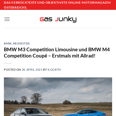
Skip
DAS VERRÜCKTESTE UND OBJEKTIVSTE ONLINE-MOTORMAGAZIN
ÖSTERREICHS.
to
content
BMW
,
NEUHEITEN
BMW M3 Competition Limousine und BMW M4
Competition Coupé – Erstmals mit Allrad!
POSTED ON
28. APRIL 2021
BY
K.GORTH