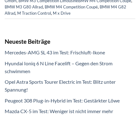
GmbH
,
BMW M3 Competition LimousineBMW M4 Competition Coupé
,
BMW M3 G80 Allrad
,
BMW M4 Competition Coupé
,
BMW M4 G82
Allrad
,
M Traction Control
,
M x Drive
Neueste Beiträge
Mercedes-AMG SL 43 im Test: Frischluft-Ikone
Hyundai Ioniq 6 N Line Facelift – Gegen den Strom
schwimmen
Opel Astra Sports Tourer Electric im Test: Blitz unter
Spannung!
Peugeot 308 Plug-in-Hybrid im Test: Gestärkter Löwe
Mazda CX-5 im Test: Weniger ist nicht immer mehr