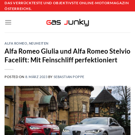
Skip
DAS VERRÜCKTESTE UND OBJEKTIVSTE ONLINE-MOTORMAGAZIN
ÖSTERREICHS.
to
content
ALFA ROMEO
,
NEUHEITEN
Alfa Romeo Giulia und Alfa Romeo Stelvio
Facelift: Mit Feinschliff perfektioniert
POSTED ON
8. MÄRZ 2023
BY
SEBASTIAN POPPE