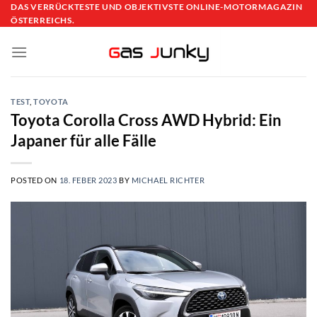
Skip
DAS VERRÜCKTESTE UND OBJEKTIVSTE ONLINE-MOTORMAGAZIN
ÖSTERREICHS.
to
content
TEST
,
TOYOTA
Toyota Corolla Cross AWD Hybrid: Ein
Japaner für alle Fälle
POSTED ON
18. FEBER 2023
BY
MICHAEL RICHTER