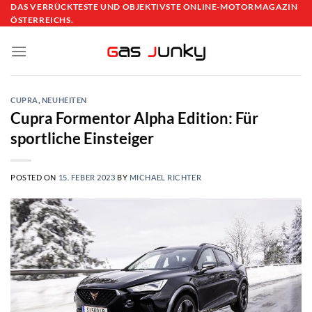
Skip
DAS VERRÜCKTESTE UND OBJEKTIVSTE ONLINE-MOTORMAGAZIN
ÖSTERREICHS.
to
content
CUPRA
,
NEUHEITEN
Cupra Formentor Alpha Edition: Für
sportliche Einsteiger
POSTED ON
15. FEBER 2023
BY
MICHAEL RICHTER