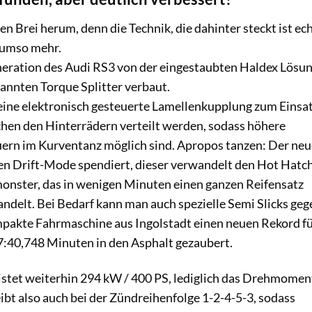
n Brei herum, denn die Technik, die dahinter steckt ist ec
 umso mehr.
eneration des Audi RS3 von der eingestaubten Haldex Lösu
annten Torque Splitter verbaut.
 eine elektronisch gesteuerte Lamellenkupplung zum Einsa
hen den Hinterrädern verteilt werden, sodass höhere
rn im Kurventanz möglich sind. Apropos tanzen: Der neu
en Drift-Mode spendiert, dieser verwandelt den Hot Hatc
tmonster, das in wenigen Minuten einen ganzen Reifensatz
delt. Bei Bedarf kann man auch spezielle Semi Slicks geg
ompakte Fahrmaschine aus Ingolstadt einen neuen Rekord f
:40,748 Minuten in den Asphalt gezaubert.
eistet weiterhin 294 kW / 400 PS, lediglich das Drehmomen
bt also auch bei der Zündreihenfolge 1-2-4-5-3, sodass