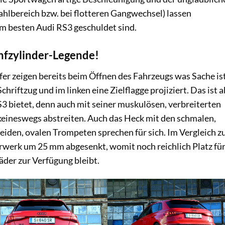
hlbereich bzw. bei flotteren Gangwechsel) lassen
em besten Audi RS3 geschuldet sind.
nfzylinder-Legende!
r zeigen bereits beim Öffnen des Fahrzeugs was Sache ist
hriftzug und im linken eine Zielflagge projiziert. Das ist 
RS3 bietet, denn auch mit seiner muskulösen, verbreiterten
 keineswegs abstreiten. Auch das Heck mit den schmalen,
iden, ovalen Trompeten sprechen für sich. Im Vergleich z
rwerk um 25 mm abgesenkt, womit noch reichlich Platz fü
äder zur Verfügung bleibt.