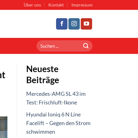
Über uns
Kontakt
Impressum
Neueste
mt
Beiträge
Mercedes-AMG SL 43 im
Test: Frischluft-Ikone
Hyundai Ioniq 6 N Line
Facelift – Gegen den Strom
schwimmen