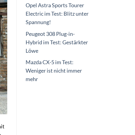
Opel Astra Sports Tourer
Electric im Test: Blitz unter
Spannung!
Peugeot 308 Plug-in-
Hybrid im Test: Gestärkter
Löwe
Mazda CX-5 im Test:
Weniger ist nicht immer
mehr
it
e