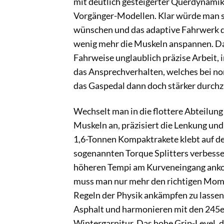
mit deutlich gesteigerter Querdynamik
Vorgänger-Modellen. Klar würde man s
wünschen und das adaptive Fahrwerk dü
wenig mehr die Muskeln anspannen. Da
Fahrweise unglaublich präzise Arbeit, im
das Ansprechverhalten, welches bei nor
das Gaspedal dann doch stärker durch
Wechselt man in die flottere Abteilung
Muskeln an, präzisiert die Lenkung un
1,6-Tonnen Kompaktrakete klebt auf der
sogenannten Torque Splitters verbesse
höheren Tempi am Kurveneingang ankom
muss man nur mehr den richtigen Mome
Regeln der Physik ankämpfen zu lassen.
Asphalt und harmonieren mit den 245er 
Wintergarnitur. Das hohe Grip-Level, 