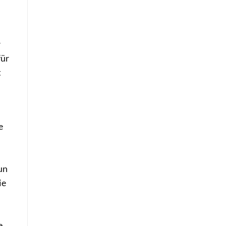
r
für
t
e
un
ie
e