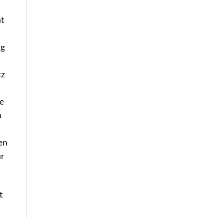
ht
ng
tz
e
h
en
ür
t