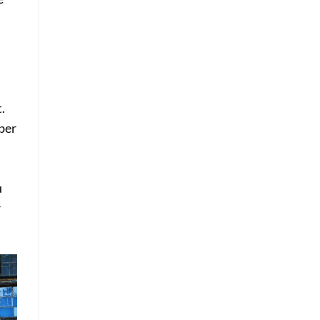
.
aber
u
r