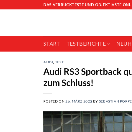
Skip
DAS VERRÜCKTESTE UND OBJEKTIVSTE ON
to
content
START
TESTBERICHTE
NEUH
AUDI
,
TEST
Audi RS3 Sportback qu
zum Schluss!
POSTED ON
26. MÄRZ 2022
BY
SEBASTIAN POPPE