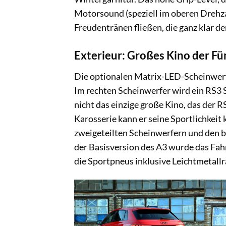
Motorsound (speziell im oberen Drehza
Freudentränen fließen, die ganz klar d
Exterieur: Großes Kino der Fü
Die optionalen Matrix-LED-Scheinwerfe
Im rechten Scheinwerfer wird ein RS3 Sc
nicht das einzige große Kino, das der 
Karosserie kann er seine Sportlichkeit
zweigeteilten Scheinwerfern und den be
der Basisversion des A3 wurde das Fah
die Sportpneus inklusive Leichtmetallr