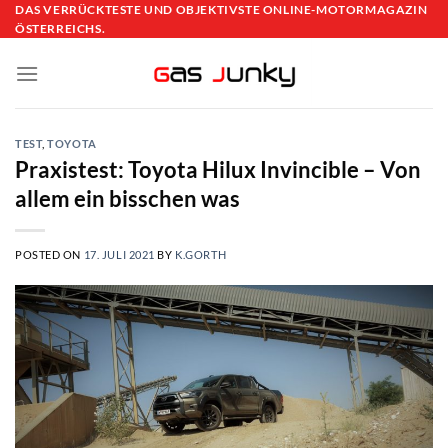
Skip
DAS VERRÜCKTESTE UND OBJEKTIVSTE ONLINE-MOTORMAGAZIN
ÖSTERREICHS.
to
content
TEST
,
TOYOTA
Praxistest: Toyota Hilux Invincible – Von
allem ein bisschen was
POSTED ON
17. JULI 2021
BY
K.GORTH