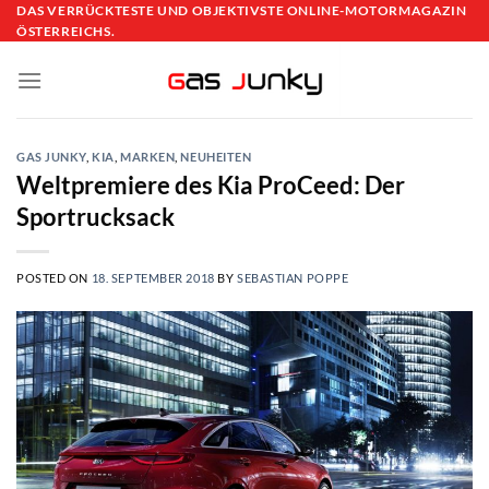
Skip
DAS VERRÜCKTESTE UND OBJEKTIVSTE ONLINE-MOTORMAGAZIN
ÖSTERREICHS.
to
content
GAS JUNKY
,
KIA
,
MARKEN
,
NEUHEITEN
Weltpremiere des Kia ProCeed: Der
Sportrucksack
POSTED ON
18. SEPTEMBER 2018
BY
SEBASTIAN POPPE