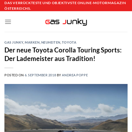
Skip
DAS VERRÜCKTESTE UND OBJEKTIVSTE ONLINE-MOTORMAGAZIN
ÖSTERREICHS.
to
content
GAS JUNKY
,
MARKEN
,
NEUHEITEN
,
TOYOTA
Der neue Toyota Corolla Touring Sports:
Der Lademeister aus Tradition!
POSTED ON
6. SEPTEMBER 2018
BY
ANDREA POPPE