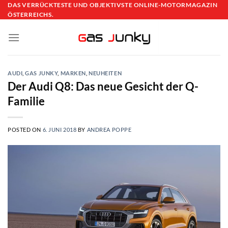
Skip
DAS VERRÜCKTESTE UND OBJEKTIVSTE ONLINE-MOTORMAGAZIN
ÖSTERREICHS.
to
content
AUDI
,
GAS JUNKY
,
MARKEN
,
NEUHEITEN
Der Audi Q8: Das neue Gesicht der Q-
Familie
POSTED ON
6. JUNI 2018
BY
ANDREA POPPE