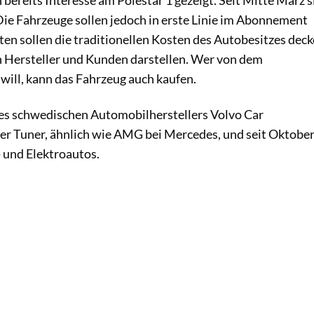
ereits Interesse am Polestar 1 gezeigt. Seit Mitte März s
Die Fahrzeuge sollen jedoch in erste Linie im Abonnement
en sollen die traditionellen Kosten des Autobesitzes deck
n Hersteller und Kunden darstellen. Wer von dem
ll, kann das Fahrzeug auch kaufen.
des schwedischen Automobilherstellers Volvo Car
ner Tuner, ähnlich wie AMG bei Mercedes, und seit Oktobe
 und Elektroautos.