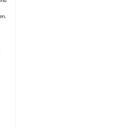
ind
en.
r