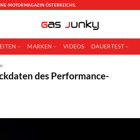
LINE-MOTORMAGAZIN ÖSTERREICHS.
EITEN
MARKEN
VIDEOS
DAUERTEST
VO
 Eckdaten des Performance-