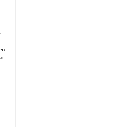
e-
n
ten
ar