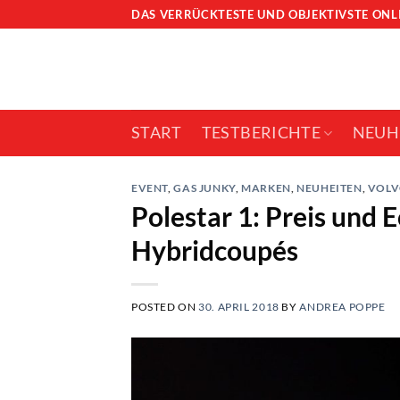
Skip
DAS VERRÜCKTESTE UND OBJEKTIVSTE ON
to
content
START
TESTBERICHTE
NEUH
EVENT
,
GAS JUNKY
,
MARKEN
,
NEUHEITEN
,
VOL
Polestar 1: Preis und
Hybridcoupés
POSTED ON
30. APRIL 2018
BY
ANDREA POPPE