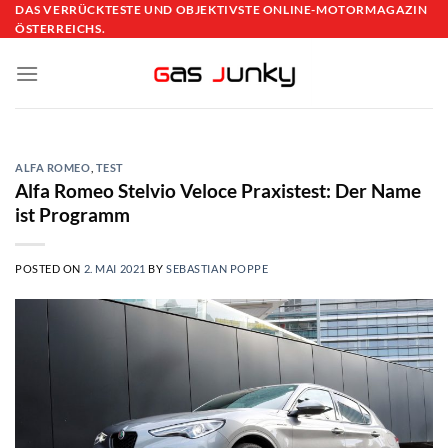
Skip
DAS VERRÜCKTESTE UND OBJEKTIVSTE ONLINE-MOTORMAGAZIN
ÖSTERREICHS.
to
content
ALFA ROMEO
,
TEST
Alfa Romeo Stelvio Veloce Praxistest: Der Name
ist Programm
POSTED ON
2. MAI 2021
BY
SEBASTIAN POPPE