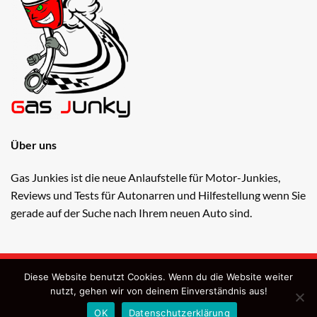
Über uns
Gas Junkies ist die neue Anlaufstelle für Motor-Junkies,
Reviews und Tests für Autonarren und Hilfestellung wenn Sie
gerade auf der Suche nach Ihrem neuen Auto sind.
Copyright 2026 ©
Gas Junkies
Diese Website benutzt Cookies. Wenn du die Website weiter
Webdesign: OndiSolutions e.U.
nutzt, gehen wir von deinem Einverständnis aus!
ÜBER UNS
KONTAKT
IMPRESSUM
OK
Datenschutzerklärung