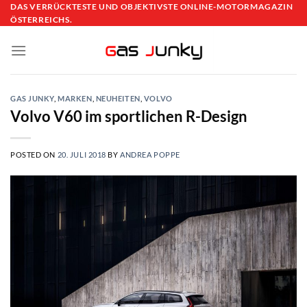
Skip
DAS VERRÜCKTESTE UND OBJEKTIVSTE ONLINE-MOTORMAGAZIN
ÖSTERREICHS.
to
content
GAS JUNKY
,
MARKEN
,
NEUHEITEN
,
VOLVO
Volvo V60 im sportlichen R-Design
POSTED ON
20. JULI 2018
BY
ANDREA POPPE