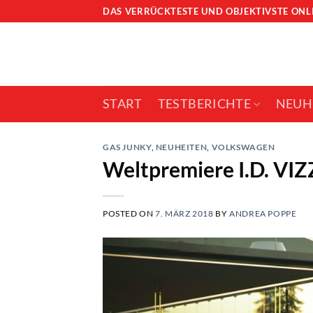
Skip
DAS VERRÜCKTESTE UND OBJEKTIVSTE ON
to
content
START
TESTBERICHTE
NEUH
GAS JUNKY
,
NEUHEITEN
,
VOLKSWAGEN
Weltpremiere I.D. VI
POSTED ON
7. MÄRZ 2018
BY
ANDREA POPPE