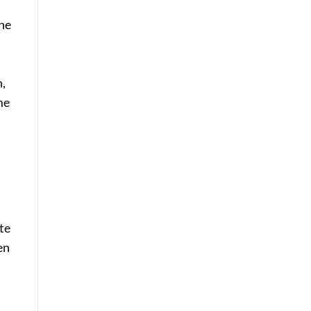
ine
n,
me
te
en