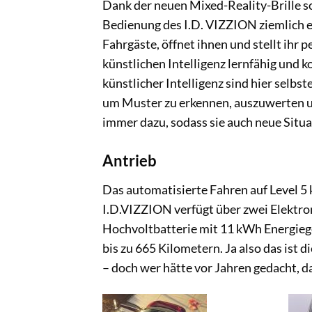
Dank der neuen Mixed-Reality-Brille so
Bedienung des I.D. VIZZION ziemlich e
Fahrgäste, öffnet ihnen und stellt ihr p
künstlichen Intelligenz lernfähig und 
künstlicher Intelligenz sind hier selb
um Muster zu erkennen, auszuwerten un
immer dazu, sodass sie auch neue Situat
Antrieb
Das automatisierte Fahren auf Level 5
I.D.VIZZION verfügt über zwei Elektro
Hochvoltbatterie mit 11 kWh Energiege
bis zu 665 Kilometern. Ja also das ist
– doch wer hätte vor Jahren gedacht, d