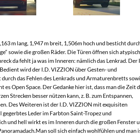
,163 m lang, 1,947 m breit, 1,506m hoch und besticht durc
nge“ sowie die großen Räder. Die Türen öffnen sich atypisc
hreck da fehlt ja was im Inneren: nämlich das Lenkrad. Der 
Bedient wird der I.D. VIZZION über Gesten- und
 durch das Fehlen des Lenkrads und Armaturenbretts sow
 es Open Space. Der Gedanke hier ist, dass man die Zeit 
zen Strecken besser nützen kann, z. B. zum Entspannen,
n. Des Weiteren ist der I.D. VIZZION mit exquisiten
il gegerbtes Leder im Farbton Saint-Tropez und
ch und hell wirkt es im Inneren durch die großen Fenster 
 Panoramadach.Man soll sich einfach wohlfühlen und man i