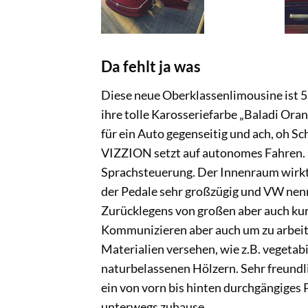
Da fehlt ja was
Diese neue Oberklassenlimousine ist 5
ihre tolle Karosseriefarbe „Baladi Ora
für ein Auto gegenseitig und ach, oh Sc
VIZZION setzt auf autonomes Fahren. 
Sprachsteuerung. Der Innenraum wirkt
der Pedale sehr großzügig und VW nennt
Zurücklegens von großen aber auch kur
Kommunizieren aber auch um zu arbeite
Materialien versehen, wie z.B. vegetab
naturbelassenen Hölzern. Sehr freundli
ein von vorn bis hinten durchgängiges
unterwegs zuhause.