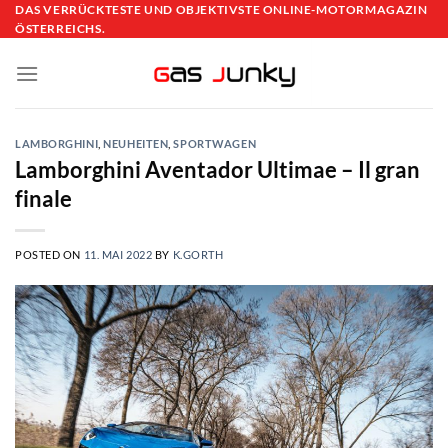
Skip
DAS VERRÜCKTESTE UND OBJEKTIVSTE ONLINE-MOTORMAGAZIN
ÖSTERREICHS.
to
content
LAMBORGHINI
,
NEUHEITEN
,
SPORTWAGEN
Lamborghini Aventador Ultimae – Il gran
finale
POSTED ON
11. MAI 2022
BY
K.GORTH