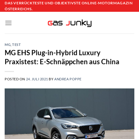
Skip
DAS VERRÜCKTESTE UND OBJEKTIVSTE ONLINE-MOTORMAGAZIN
ÖSTERREICHS.
to
content
MG
,
TEST
MG EHS Plug-in-Hybrid Luxury
Praxistest: E-Schnäppchen aus China
POSTED ON
24. JULI 2021
BY
ANDREA POPPE