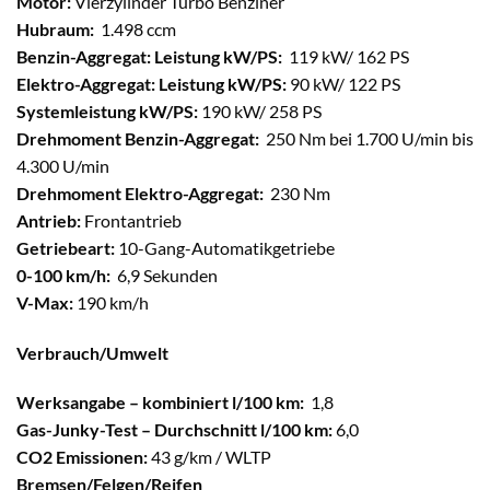
Motor:
Vierzylinder Turbo Benziner
Hubraum:
1.498 ccm
Benzin-Aggregat: Leistung kW/PS:
119 kW/ 162 PS
Elektro-Aggregat: Leistung kW/PS:
90 kW/ 122 PS
Systemleistung kW/PS:
190 kW/ 258 PS
Drehmoment Benzin-Aggregat:
250 Nm bei 1.700 U/min bis
4.300 U/min
Drehmoment Elektro-Aggregat:
230 Nm
Antrieb:
Frontantrieb
Getriebeart:
10-Gang-Automatikgetriebe
0-100 km/h:
6,9 Sekunden
V-Max:
190 km/h
Verbrauch/Umwelt
Werksangabe – kombiniert l/100 km:
1,8
Gas-Junky-Test – Durchschnitt l/100 km:
6,0
CO2 Emissionen:
43 g/km / WLTP
Bremsen/Felgen/Reifen