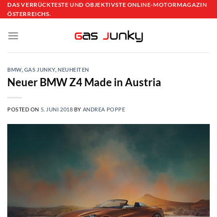
Skip
DAS VERRÜCKTESTE UND OBJEKTIVSTE ONLINE-MOTORMAGAZIN
ÖSTERREICHS.
to
content
BMW
,
GAS JUNKY
,
NEUHEITEN
Neuer BMW Z4 Made in Austria
POSTED ON
5. JUNI 2018
BY
ANDREA POPPE