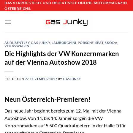
Skip
DAS VERRÜCKTESTE UND OBJEKTIVSTE ONLINE-MOTORMAGAZIN
ÖSTERREICHS.
to
content
AUDI
,
BENTLEY
,
GAS JUNKY
,
LAMBORGHINI
,
PORSCHE
,
SEAT
,
SKODA
,
VOLKSWAGEN
Die Highlights der VW Konzernmarken
auf der Vienna Autoshow 2018
POSTED ON
22. DEZEMBER 2017
BY
GASJUNKY
Neun Österreich-Premieren!
Das neue Jahr beginnt bereits zum 12. Mal mit der Vienna
Autoshow. Von 11. bis 14. Jänner sorgen die VW
Konzernmarken auf 5.500 Quadratmetern in der Halle D für
sagenhafte neun Österreich-Premieren.