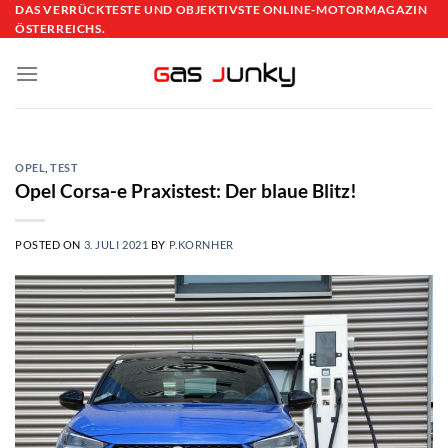
Skip
DAS VERRÜCKTESTE UND OBJEKTIVSTE ONLINE-MOTORMAGAZIN
ÖSTERREICHS.
to
content
OPEL
,
TEST
Opel Corsa-e Praxistest: Der blaue Blitz!
POSTED ON
3. JULI 2021
BY
P.KORNHER