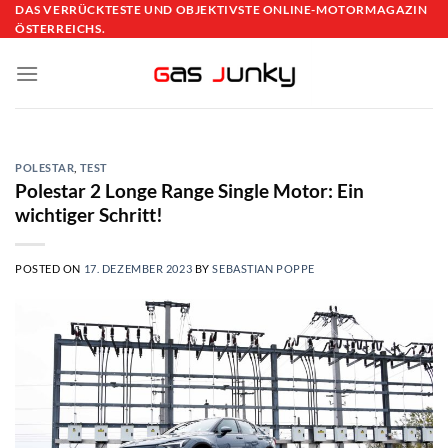
Skip
DAS VERRÜCKTESTE UND OBJEKTIVSTE ONLINE-MOTORMAGAZIN
ÖSTERREICHS.
to
content
POLESTAR
,
TEST
Polestar 2 Longe Range Single Motor: Ein
wichtiger Schritt!
POSTED ON
17. DEZEMBER 2023
BY
SEBASTIAN POPPE