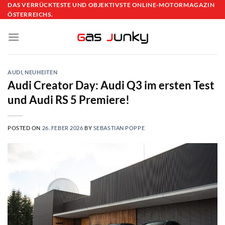
Skip
DAS VERRÜCKTESTE UND OBJEKTIVSTE ONLINE-MOTORMAGAZIN
ÖSTERREICHS.
to
content
AUDI
,
NEUHEITEN
Audi Creator Day: Audi Q3 im ersten Test
und Audi RS 5 Premiere!
POSTED ON
26. FEBER 2026
BY
SEBASTIAN POPPE