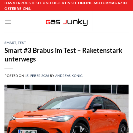
Skip
DAS VERRÜCKTESTE UND OBJEKTIVSTE ONLINE-MOTORMAGAZIN
ÖSTERREICHS.
to
content
SMART
,
TEST
Smart #3 Brabus im Test – Raketenstark
unterwegs
POSTED ON
15. FEBER 2026
BY
ANDREAS KÖNIG