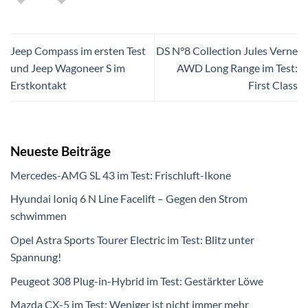
Jeep Compass im ersten Test
DS N°8 Collection Jules Verne
und Jeep Wagoneer S im
AWD Long Range im Test:
Erstkontakt
First Class
Neueste Beiträge
Mercedes-AMG SL 43 im Test: Frischluft-Ikone
Hyundai Ioniq 6 N Line Facelift – Gegen den Strom
schwimmen
Opel Astra Sports Tourer Electric im Test: Blitz unter
Spannung!
Peugeot 308 Plug-in-Hybrid im Test: Gestärkter Löwe
Mazda CX-5 im Test: Weniger ist nicht immer mehr