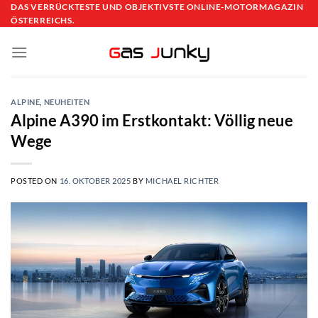
Skip
DAS VERRÜCKTESTE UND OBJEKTIVSTE ONLINE-MOTORMAGAZIN
ÖSTERREICHS.
to
content
ALPINE
,
NEUHEITEN
Alpine A390 im Erstkontakt: Völlig neue
Wege
POSTED ON
16. OKTOBER 2025
BY
MICHAEL RICHTER