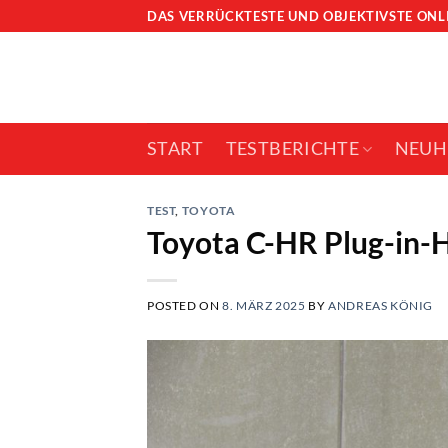
Skip
DAS VERRÜCKTESTE UND OBJEKTIVSTE ON
to
content
START
TESTBERICHTE
NEUH
TEST
,
TOYOTA
Toyota C-HR Plug-in-H
POSTED ON
8. MÄRZ 2025
BY
ANDREAS KÖNIG