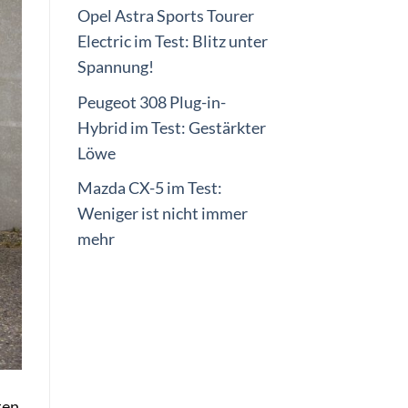
Opel Astra Sports Tourer
Electric im Test: Blitz unter
Spannung!
Peugeot 308 Plug-in-
Hybrid im Test: Gestärkter
Löwe
Mazda CX-5 im Test:
Weniger ist nicht immer
mehr
ten