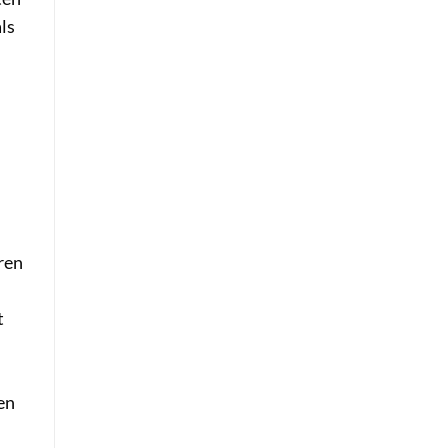
ls
ren
t
en