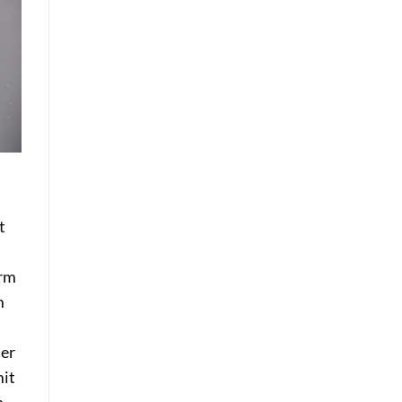
t
erm
m
ner
mit