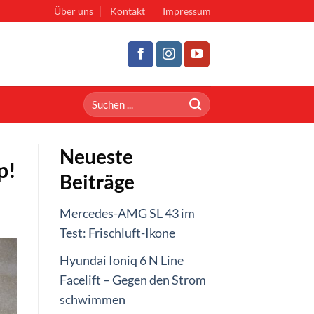
Über uns
Kontakt
Impressum
Neueste
p!
Beiträge
Mercedes-AMG SL 43 im
Test: Frischluft-Ikone
Hyundai Ioniq 6 N Line
Facelift – Gegen den Strom
schwimmen