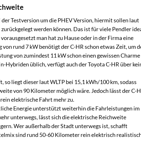
chweite
i der Testversion um die PHEV Version, hiermit sollen laut
 zurückgelegt werden können. Das ist für viele Pendler ide
 vorausgesetzt man hat zu Hause oder in der Firma eine
ng von rund 7 kW benötigt der C-HR schon etwas Zeit, um 
eistung von zumindest 11 kW schon einen gewissen Charme
in-Hybriden üblich, verfügt auch der Toyota C-HR über kei
t, so liegt dieser laut WLTP bei 15,1 kWh/100 km, sodass
hweite von 90 Kilometer möglich wäre. Jedoch lässt der C-
ein elektrische Fahrt mehr zu.
liche Energie unterstützt weiterhin die Fahrleistungen im
hr unterwegs, lässt sich die elektrische Reichweite
igern. Wer außerhalb der Stadt unterwegs ist, schafft
lmix sind rund 50-60 Kilometer rein elektrisch realistisch