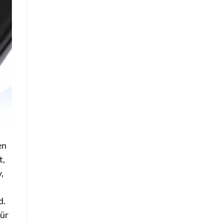
en
t,
,
d.
für