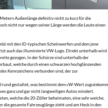
f Metern Außenlänge definitiv nicht zu kurz für die
doch nicht nur wegen seiner Länge werden die Leute einen
kombi mit den ID-typischen Scheinwerfen und dem jene
tzt auch das illuminierte VW-Logo. Direkt unterhalb wird
eite gezogen. In der Schürze sind unterhalb der
verbaut, welche durch einen schwarzen hochglänzenden
 des Kennzeichens verbunden sind, der zur
nd rund gestaltet, was bestimmt dem cW-Wert zugutekomm
eses ganz und gar nicht langweiligen Autos mindert.
ten, welche die 20-Zöller beheimaten, eine sehr weiche,
ber die gesamte Fahrzeuglänge zieht und am Heck in den