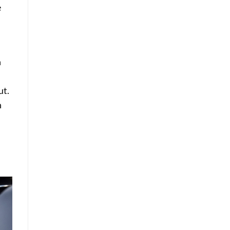
e
n
ut.
n