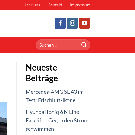
Über uns
Kontakt
Impressum
Neueste
Beiträge
Mercedes-AMG SL 43 im
Test: Frischluft-Ikone
Hyundai Ioniq 6 N Line
Facelift – Gegen den Strom
schwimmen