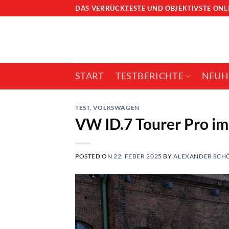
Skip
DAS VERRÜCKTESTE UND OBJEKTIVSTE ON
to
content
START
TESTBERICHTE
NEUH
TEST
,
VOLKSWAGEN
VW ID.7 Tourer Pro im
POSTED ON
22. FEBER 2025
BY
ALEXANDER SCH