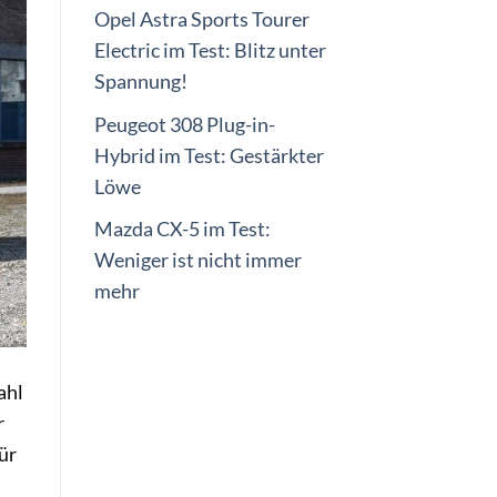
Opel Astra Sports Tourer
Electric im Test: Blitz unter
Spannung!
Peugeot 308 Plug-in-
Hybrid im Test: Gestärkter
Löwe
Mazda CX-5 im Test:
Weniger ist nicht immer
mehr
ahl
r
ür