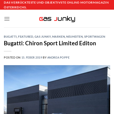
Skip
DAS VERRÜCKTESTE UND OBJEKTIVSTE ONLINE-MOTORMAGAZIN
ÖSTERREICHS.
to
content
BUGATTI
,
FEATURED
,
GAS JUNKY
,
MARKEN
,
NEUHEITEN
,
SPORTWAGEN
Bugatti: Chiron Sport Limited Editon
POSTED ON
15. FEBER 2019
BY
ANDREA POPPE